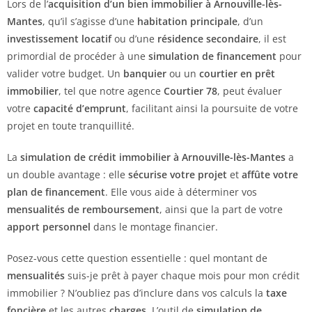
Lors de l’
acquisition d’un bien immobilier à Arnouville-lès-
Mantes
, qu’il s’agisse d’une
habitation principale
, d’un
investissement locatif
ou d’une
résidence secondaire
, il est
primordial de procéder à une
simulation de financement
pour
valider votre budget. Un
banquier
ou un
courtier en prêt
immobilier
, tel que notre agence
Courtier 78
, peut évaluer
votre
capacité d’emprunt
, facilitant ainsi la poursuite de votre
projet en toute tranquillité.
La
simulation de crédit immobilier à Arnouville-lès-Mantes
a
un double avantage : elle
sécurise votre projet
et
affûte votre
plan de financement
. Elle vous aide à déterminer vos
mensualités de remboursement
, ainsi que la part de votre
apport personnel
dans le montage financier.
Posez-vous cette question essentielle : quel montant de
mensualités
suis-je prêt à payer chaque mois pour mon crédit
immobilier ? N’oubliez pas d’inclure dans vos calculs la
taxe
foncière
et les autres
charges
. L’outil de
simulation de