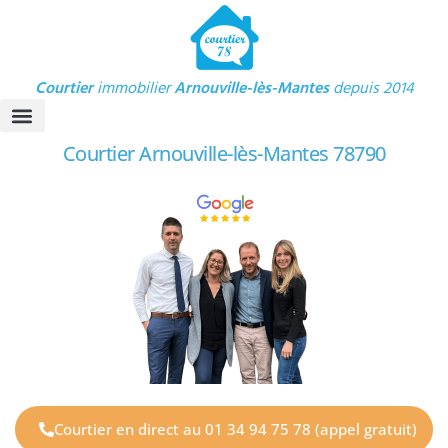
Courtier
immobilier
Arnouville-lès-Mantes
depuis 2014
Courtier Arnouville-lès-Mantes 78790
Crédit immobilier
Calculette Crédit
Nos Avis clients
Courtier en direct au 01 34 94 75 78 (appel gratuit)