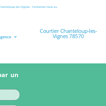
 Chanteloup-les-Vignes - Contactez nous au
Courtier Chanteloup-les-
Vignes 78570
agence
par un