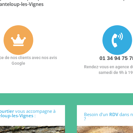
anteloup-les-Vignes
ce de nos clients avec nos avis
01 34 94 75 7
Google
Rendez-vous en agence du
samedi de 9h à 19
ourtier
vous accompagne à
Besoin d'un
RDV
dans n
loup-les-Vignes
:
?