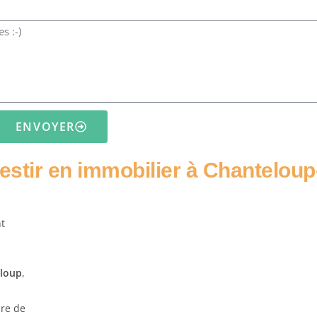
ENVOYER
estir en immobilier à Chanteloup
nt
eloup
,
ire de