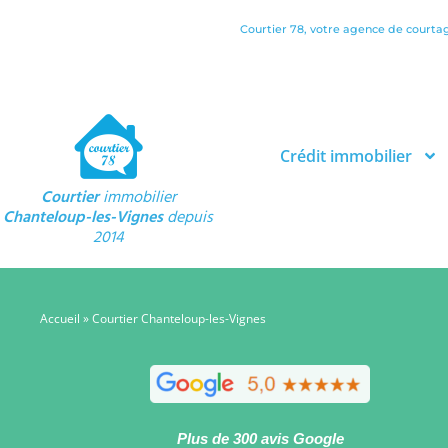
Courtier 78, votre agence de courta
Crédit immobilier
Courtier
immobilier
Chanteloup-les-Vignes
depuis
2014
Accueil
»
Courtier Chanteloup-les-Vignes
Plus de 300 avis Google