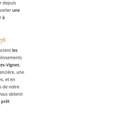
r depuis
porter
une
r à
 78
ocient
les
blissements
les-Vignes
.
ancière, une
s, et en
s de notre
ous obtenir
e
prêt