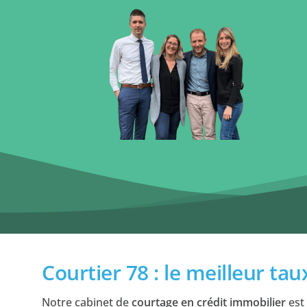
Courtier 78 : le meilleur ta
Notre cabinet de
courtage en crédit immobilier
est 