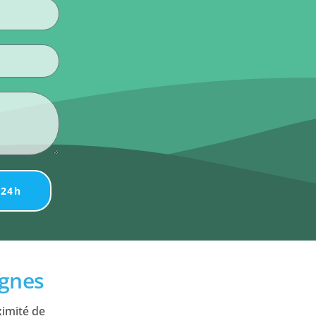
 24h
ignes
ximité de