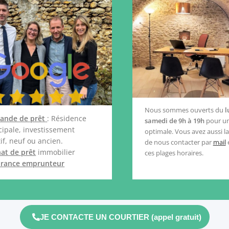
Nous sommes ouverts du
l
ande de prêt
: Résidence
samedi de 9h à 19h
pour un
cipale, investissement
optimale. Vous avez aussi la 
tif, neuf ou ancien.
de nous contacter par
mail
at de prêt
immobilier
ces plages horaires.
urance emprunteur
JE CONTACTE UN COURTIER (appel gratuit)