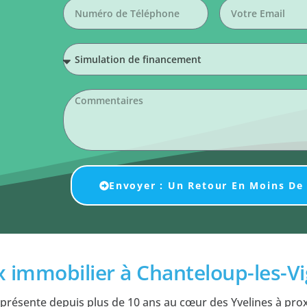
Envoyer : Un Retour En Moins De
ux immobilier à Chanteloup-les-V
présente depuis plus de 10 ans au cœur des Yvelines à pro