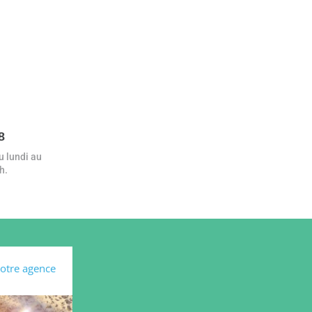
8
 lundi au
h.
otre agence