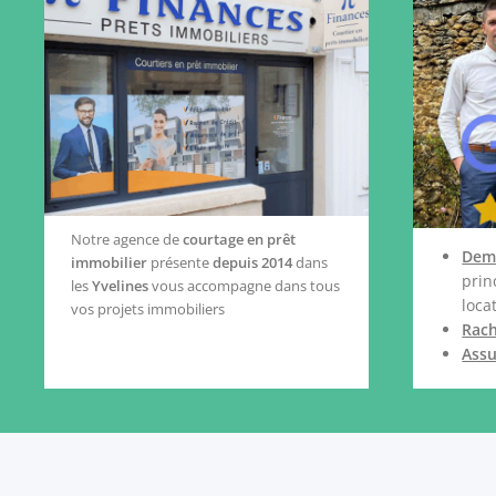
Notre agence de
courtage en prêt
Dem
immobilier
présente
depuis 2014
dans
prin
les
Yvelines
vous accompagne dans tous
loca
vos projets immobiliers
Rach
Ass