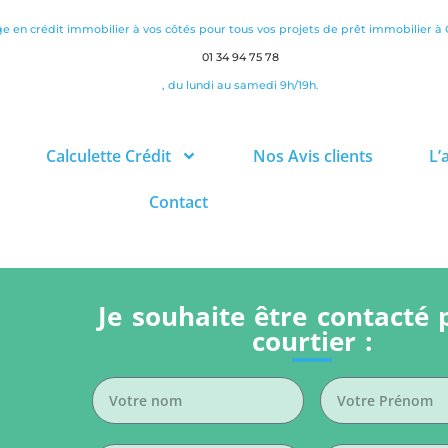
ge en crédit immobilier à vos côtés pour tous vos projets de prêt immobilier à
01 34 94 75 78
, du lundi au samedi 9h/19h.
Calculette Crédit
Nos Avis clients
L’
Contact
Je souhaite être contacté 
courtier :