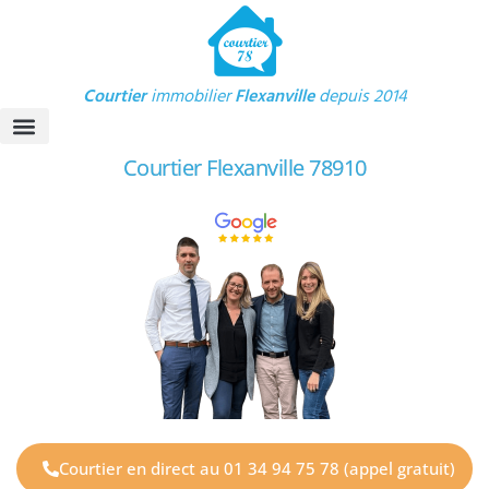
Courtier
immobilier
Flexanville
depuis 2014
Courtier Flexanville 78910
Crédit immobilier
Calculette Crédit
Nos Avis clients
Courtier en direct au 01 34 94 75 78 (appel gratuit)